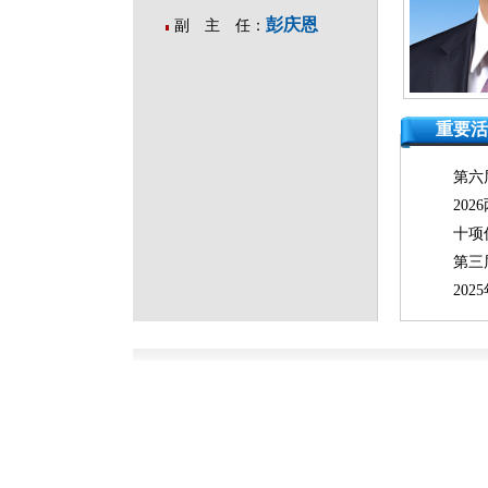
彭庆恩
副 主 任：
重要活
第六
20
十项
第三
20