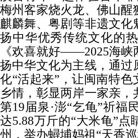
梅州客家烧火龙、佛山醒
麒麟舞、粤剧等非遗文化
扬中华优秀传统文化的
《欢喜就好——2025海
扬中华文化为主线，通过
化“活起来”，让闽南特色
乡情，彰显两岸一家亲，
第19届泉·澎“乞龟”祈
达5.88万斤的“大米龟
州，举办蟳埔妈祖“天香