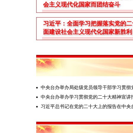
会主义现代化国家而团结奋斗
习近平：全面学习把握落实党的二
面建设社会主义现代化国家新胜利
中央台办举办局处级党员领导干部学习贯彻
中央台办举办学习贯彻党的二十大精神宣讲
习近平总书记在党的二十大上的报告在中央