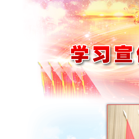
学习宣传贯彻党的二十大精神