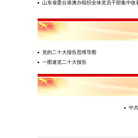
山东省委台港澳办组织全体党员干部集中收
党的二十大报告思维导图
一图速览二十大报告
中