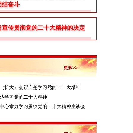
团结奋斗
习宣传贯彻党的二十大精神的决定
更多>>
（扩大）会议专题学习党的二十大精神
达学习党的二十大精神
中心举办学习贯彻党的二十大精神座谈会