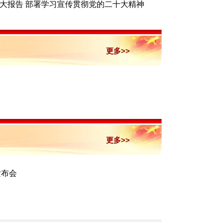
大报告 部署学习宣传贯彻党的二十大精神
更多>>
更多>>
发布会