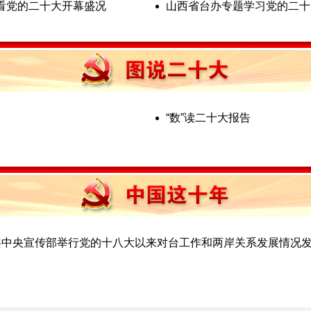
看党的二十大开幕盛况
山西省台办专题学习党的二十
“数”读二十大报告
共中央宣传部举行党的十八大以来对台工作和两岸关系发展情况