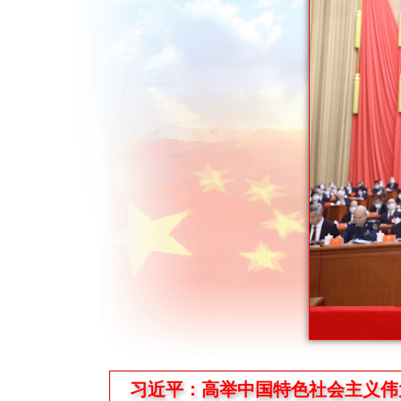
习近平：高举中国特色社会主义伟