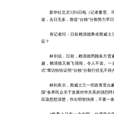
新华社北京5月6日电（记者董雪、马
途，去日无多，敦促“台独”分裂势力早
有记者问：日前赖清德乘坐斯威士兰飞
应？
林剑说，日前，赖清德罔顾各方普遍反
越，赖清德又偷飞强闯，令人不齿。一
式”窜访恰恰证明“台独”分裂行径见不
林剑表示，斯威士兰一些政客受台豢养
国”各界民众关于发展对华关系的强烈呼
应该想想清楚，作出明智抉择，不要一