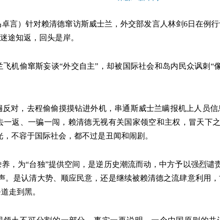
卓言）针对赖清德窜访斯威士兰，外交部发言人林剑6日在例行记
日迷途知返，回头是岸。
机偷窜斯妄谈“外交自主”，却被国际社会和岛内民众讽刺“像个
对，去程偷偷摸摸钻进外机，串通斯威士兰瞒报机上人员信息
去一返、一骗一闯，赖清德无视有关国家领空和主权，冒天下之
得光，不容于国际社会，都不过是丑闻和闹剧。
，为“台独”提供空间，是逆历史潮流而动，中方予以强烈谴责
声。是认清大势、顺应民意，还是继续被赖清德之流肆意利用，
条道走到黑。