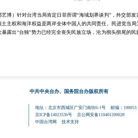
艺博）针对台湾当局肯定日菲所谓“海域划界谈判”，外交部发言
领土主权和海洋权益是两岸全体中国人的共同责任。民进党当局
次暴露出“台独”势力已经完全丧失民族立场，沦为彻头彻尾的民
中共中央台办、国务院台办
版权所有
地址：北京市西城区广安门南街6-1号 邮编：100053
京ICP备14023536号
京公网安备110401200028
中国台湾网
技术支持