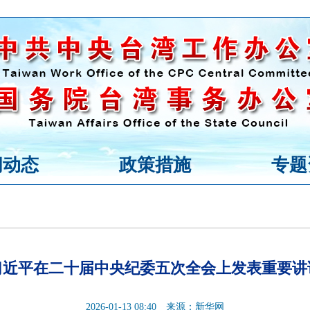
闻动态
政策措施
专题
习近平在二十届中央纪委五次全会上发表重要讲
2026-01-13 08:40
来源：新华网