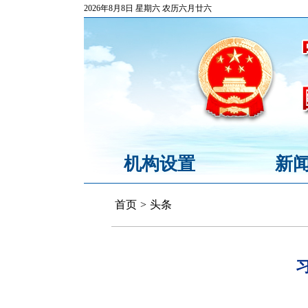
2026年8月8日 星期六 农历六月廿六
机构设置
新
首页
>
头条