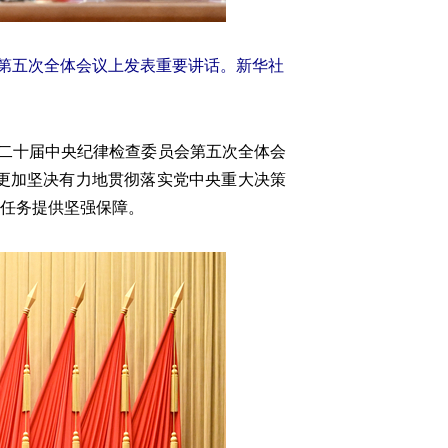
会第五次全体会议上发表重要讲话。新华社
二十届中央纪律检查委员会第五次全体会
更加坚决有力地贯彻落实党中央重大决策
标任务提供坚强保障。