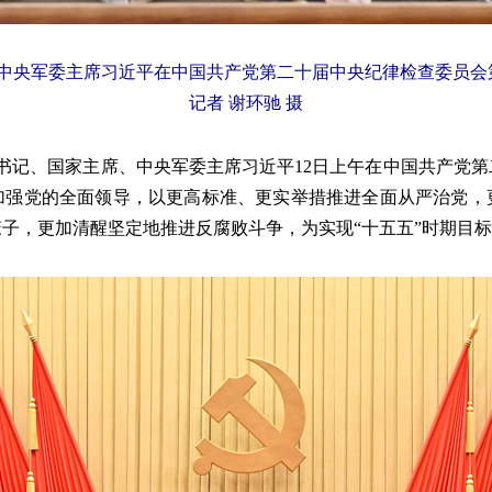
、中央军委主席习近平在中国共产党第二十届中央纪律检查委员
记者 谢环驰 摄
书记、国家主席、中央军委主席习近平12日上午在中国共产党第
加强党的全面领导，以更高标准、更实举措推进全面从严治党，
子，更加清醒坚定地推进反腐败斗争，为实现“十五五”时期目