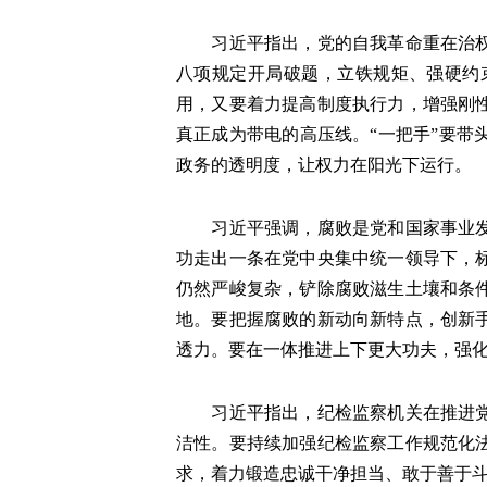
习近平指出，党的自我革命重在治权，
八项规定开局破题，立铁规矩、强硬约
用，又要着力提高制度执行力，增强刚
真正成为带电的高压线。“一把手”要
政务的透明度，让权力在阳光下运行。
习近平强调，腐败是党和国家事业发展
功走出一条在党中央集中统一领导下，
仍然严峻复杂，铲除腐败滋生土壤和条
地。要把握腐败的新动向新特点，创新
透力。要在一体推进上下更大功夫，强
习近平指出，纪检监察机关在推进党的
洁性。要持续加强纪检监察工作规范化
求，着力锻造忠诚干净担当、敢于善于