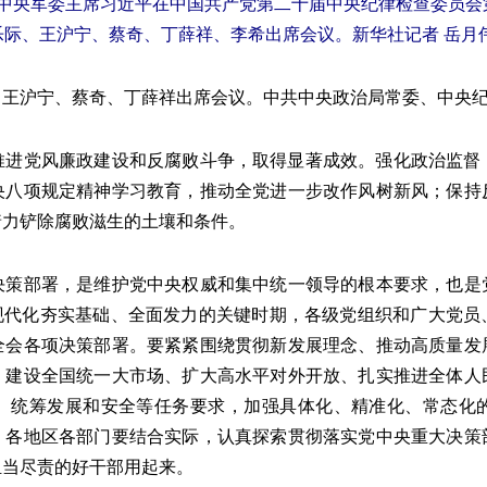
、中央军委主席习近平在中国共产党第二十届中央纪律检查委员
乐际、王沪宁、蔡奇、丁薛祥、李希出席会议。新华社记者 岳月伟
沪宁、蔡奇、丁薛祥出席会议。中共中央政治局常委、中央纪
推进党风廉政建设和反腐败斗争，取得显著成效。强化政治监督
央八项规定精神学习教育，推动全党进一步改作风树新风；保持
着力铲除腐败滋生的土壤和条件。
部署，是维护党中央权威和集中统一领导的根本要求，也是
义现代化夯实基础、全面发力的关键时期，各级党组织和广大党员
全会各项决策部署。要紧紧围绕贯彻新发展理念、推动高质量发
、建设全国统一大市场、扩大高水平对外开放、扎实推进全体人
、统筹发展和安全等任务要求，加强具体化、精准化、常态化
。各地区各部门要结合实际，认真探索贯彻落实党中央重大决策
担当尽责的好干部用起来。