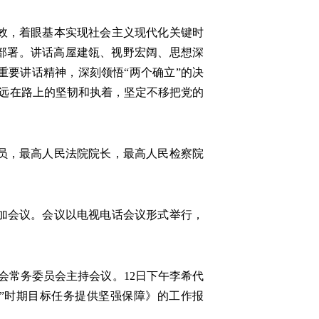
效，着眼基本实现社会主义现代化关键时
部署。讲话高屋建瓴、视野宏阔、思想深
要讲话精神，深刻领悟“两个确立”的决
永远在路上的坚韧和执着，坚定不移把党的
员，最高人民法院院长，最高人民检察院
加会议。会议以电视电话会议形式举行，
常务委员会主持会议。12日下午李希代
”时期目标任务提供坚强保障》的工作报