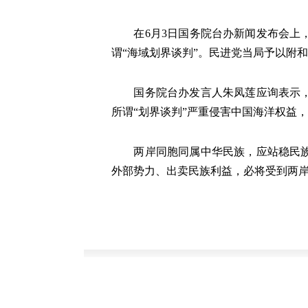
在6月3日国务院台办新闻发布会上，
谓“海域划界谈判”。民进党当局予以附
国务院台办发言人朱凤莲应询表示，世
所谓“划界谈判”严重侵害中国海洋权益
两岸同胞同属中华民族，应站稳民族立
外部势力、出卖民族利益，必将受到两