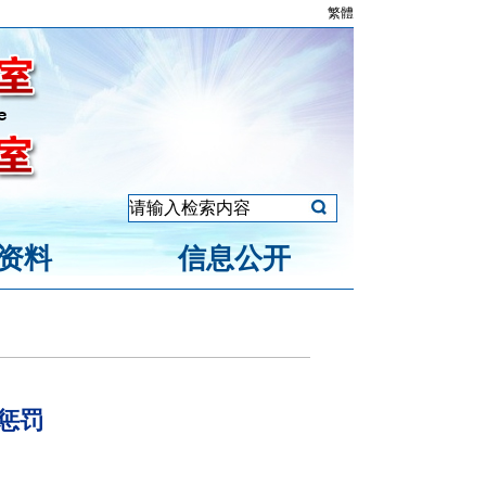
繁體
资料
信息公开
惩罚