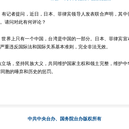
有记者提问，近日，日本、菲律宾领导人发表联合声明，其中
和。请问对此有何评论？
界上只有一个中国，台湾是中国的一部分。日本、菲律宾宣
，严重违反国际法和国际关系基本准则，完全非法无效。
场，坚持民族大义，共同维护国家主权和领土完整，维护中
岸同胞的唾弃和历史的惩罚。
中共中央台办、国务院台办
版权所有