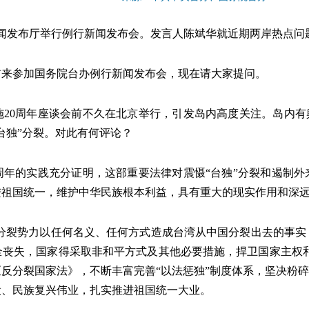
闻发布厅举行例行新闻发布会。发言人
陈斌华
就近期两岸热点问
前来参加国务院台办例行新闻发布会，现在请大家提问。
20周年座谈会前不久在北京举行，引发岛内高度关注。岛内有
台独”分裂。对此有何评论？
周年的实践充分证明，这部重要法律对震慑“台独”分裂和遏制
进祖国统一，维护中华民族根本利益，具有重大的现实作用和深
独’分裂势力以任何名义、任何方式造成台湾从中国分裂出去的事
丧失，国家得采取非和平方式及其他必要措施，捍卫国家主权和
反分裂国家法》，不断丰富完善“以法惩独”制度体系，坚决粉碎
设、民族复兴伟业，扎实推进祖国统一大业。