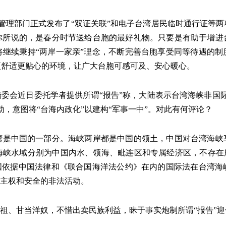
境管理部门正式发布了“双证关联”和电子台湾居民临时通行证等
你所说的，是春分时节送给台胞的最好礼物。只要是有助于增进
将继续秉持“两岸一家亲”理念，不断完善台胞享受同等待遇的制
更舒适更贴心的环境，让广大台胞可感可及、安心暖心。
陆委会近日委托学者提供所谓“报告”称，大陆表示台湾海峡非国
，意图将“台海内政化”以建构“军事一中”。对此有何评论？
湾是中国的一部分。海峡两岸都是中国的领土，中国对台湾海峡
海峡水域分别为中国内水、领海、毗连区和专属经济区，不存在所
各国依据中国法律和《联合国海洋法公约》在内的国际法在台湾海
国主权和安全的非法活动。
忘祖、甘当洋奴，不惜出卖民族利益，昧于事实炮制所谓“报告”