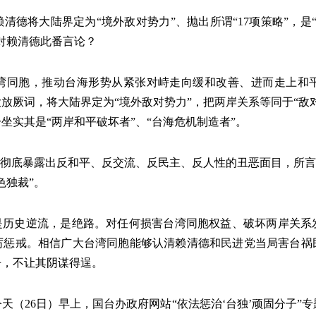
清德将大陆界定为“境外敌对势力”、抛出所谓“17项策略”，是“
对赖清德此番言论？
结台湾同胞，推动台海形势从紧张对峙走向缓和改善、进而走上
放厥词，将大陆界定为“境外敌对势力”，把两岸关系等同于“敌
坐实其是“两岸和平破坏者”、“台海危机制造者”。
”，彻底暴露出反和平、反交流、反民主、反人性的丑恶面目，所言
色独裁”。
”是历史逆流，是绝路。对任何损害台湾同胞权益、破坏两岸关系
厉惩戒。相信广大台湾同胞能够认清赖清德和民进党当局害台祸
争，不让其阴谋得逞。
天（26日）早上，国台办政府网站“依法惩治‘台独’顽固分子”专