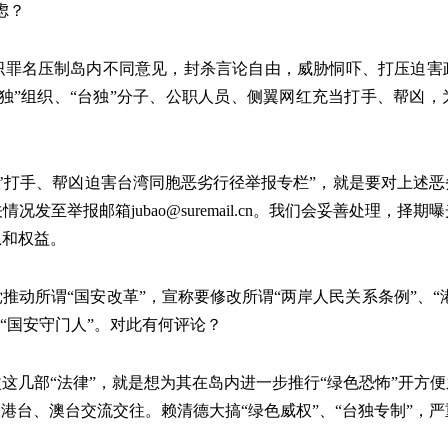
虑？
织罪名压制岛内不同意见，封杀言论自由，威胁恫吓、打压迫害
独”组织、“台独”分子、公职人员、侧翼网红充当打手、帮凶
独’打手、帮凶迫害台湾同胞恶劣行径举报专栏”，就是要对上述
发至举报邮箱jubao@suremail.cn。我们会妥善处理，
息和权益。
推动所谓“国安改革”，宣称要修改所谓“两岸人民关系条例”、“
“国安守门人”。对此有何评论？
这几部“法律”，就是想为其在岛内进一步推行“绿色恐怖”开方
及港台、澳台交流交往。赖清德大搞“绿色威权”、“台独专制”，