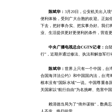
陈斌华
：
3月20日，公安机关出入
便利体验，受到广大台胞的欢迎。正如
下去，把好事办实、把实事办好。我们
业、生活提供更好更便利的条件，营造
中央广播电视总台CGTN记者
：
台
行”，近期并通过修法、执法和解放军行动
陈斌华
：
世界上只有一个中国，台
合国海洋法公约》和中国国内法，台湾
根本没有“国际水域”一说。中国尊重
关国家以“航行自由”为名挑衅、危害中
赖清德当局为了“倚外谋独”，数典
人不齿，终归徒劳。