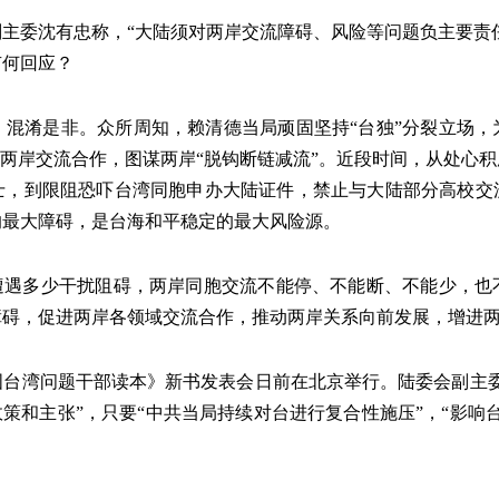
主委沈有忠称，“大陆须对两岸交流障碍、风险等问题负主要责任
有何回应？
、混淆是非。众所周知，赖清德当局顽固坚持“台独”分裂立场，
挠两岸交流合作，图谋两岸“脱钩断链减流”。近段时间，从处心
士，到限阻恐吓台湾同胞申办大陆证件，禁止与大陆部分高校交
的最大障碍，是台海和平稳定的最大风险源。
管遭遇多少干扰阻碍，两岸同胞交流不能停、不能断、不能少，也
障碍，促进两岸各领域交流合作，推动两岸关系向前发展，增进
国台湾问题干部读本》新书发表会日前在北京举行。陆委会副主委
政策和主张”，只要“中共当局持续对台进行复合性施压”，“影响