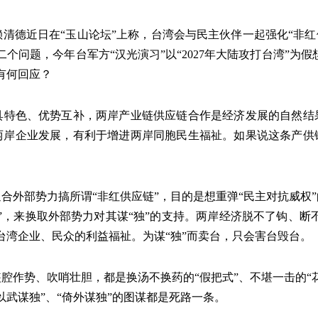
清德近日在“玉山论坛”上称，台湾会与民主伙伴一起强化“非红
二个问题，今年台军方
“
汉光演习
”
以“2027年大陆攻打台湾”为
有何回应？
具特色、优势互补，两岸产业链供应链合作是经济发展的自然结
两岸企业发展，有利于增进两岸同胞民生福祉。如果说这条产供
合外部势力搞所谓“非红供应链”，目的是想重弹“民主对抗威权
”，来换取外部势力对其谋“独”的支持。两岸经济脱不了钩
、
断
台湾企业、民众的利益福祉。为谋“独”而卖台，只会害台毁台。
腔作势、吹哨壮胆，都是换汤不换药的“假把式”、不堪一击的“
以武谋独”、“倚外谋独”的图谋都是死路一条。