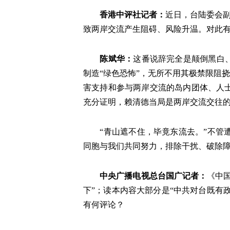
香港中评社记者
：
近日，台陆委会副
致两岸交流产生阻碍、风险升温。对此
陈斌华
：
这番说辞完全是颠倒黑白
制造“绿色恐怖”，无所不用其极禁限阻
害支持和参与两岸交流的岛内团体、人
充分证明，赖清德当局是两岸交流交往
“青山遮不住，毕竟东流去。”不
同胞与我们共同努力，排除干扰、破除
中央广播电视总台国广记者
：
《中
下”；读本内容大部分是“中共对台既有
有何评论？