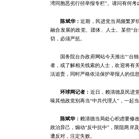
湾同胞恶劣行径举报专栏”。请问有何考
陈斌华
：
近期，民进党当局频繁罗
融合发展的政党、团体、人士。某些“台
切，必须严惩。
国务院台办政府网站今天推出“‘台
者，或了解相关线索的人士，欢迎将有关情况
法追责，同时严格依法保护举报人的信
环球网记者
：
近日，赖清德及民进党
噪其他政党别再当“中共代理人”，一起当
陈斌华
：
赖清德当局处心积虑要修改
政治异己，煽动“反中抗中”，限阻两岸
遭反对，注定失败。