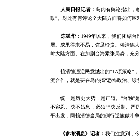
人民日报记者
：
岛内有舆论指出，赖
政”。对此有何评论？大陆方面将如何应
陈斌华
：
1949年以来，我们团
展。成果得来不易，弥足珍贵。赖清德大
衅大陆方面、在加剧台海紧张局势，充分
赖清德违逆民意抛出的“17项策略
流合作，就是要在岛内搞“恐怖政治、绿
统一是历史大势，是正道。“台独
不容忍、决不姑息，必须坚决反制、严
平出发，同赖清德当局的倒行逆施做斗
《参考消息》记者
：
我们注意到，今