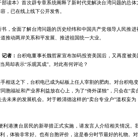
部读本》首次辟专章系统阐释了新时代党解决台湾问题的总体方
内容，已在线上线下公开发售。
新书，全面了解台湾问题的历史经纬和中国共产党领导人民推进
一道推动两岸关系和平发展、推进祖国统一大业。
》记者
：
台积电董事长魏哲家宣布加码投资美国后，又再度被美
当局却表示“乐观其成”。对此有何评论？
手相送之下，台积电已成为砧板上任人宰割的肥肉。对台积电变成
同胞福祉和产业界利益放在心上，为了“倚外谋独”，只会在“卖台
失去未来的发展机会。对于赖清德这样的“卖台专业户”滥权妄为
便利港澳台居民的新举措正式实施，请发言人介绍相关情况。
便利，体验非常好。也有台胞评价，这是春分时节最好的礼物。