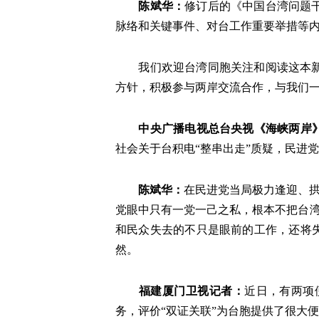
陈斌华
：
修订后的《中国台湾问题干
脉络和关键事件、对台工作重要举措等
我们欢迎台湾同胞关注和阅读这本
方针，积极参与两岸交流合作，与我们
中央广播电视总台央视《海峡两岸
社会关于台积电“整串出走”质疑，民进党
陈斌华
：
在民进党当局极力逢迎、拱
党眼中只有一党一己之私，根本不把台湾
和民众失去的不只是眼前的工作，还将
然。
福建厦门卫视记者
：
近日，有两项
务，评价“双证关联”为台胞提供了很大