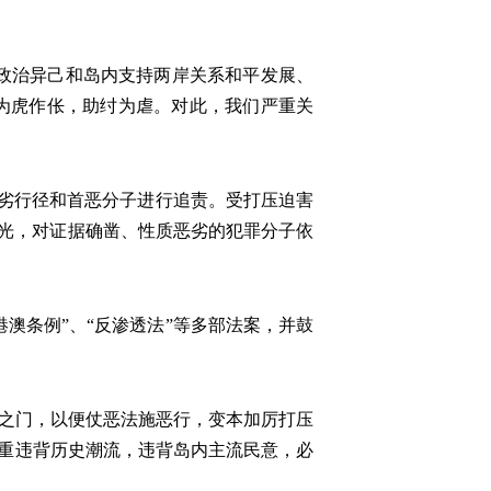
政治异己和岛内支持两岸关系和平发展、
，为虎作伥，助纣为虐。对此，我们严重关
恶劣行径和首恶分子进行追责。受打压迫害
择期曝光，对证据确凿、性质恶劣的犯罪分子依
港澳条例”、“反渗透法”等多部法案，并鼓
便之门，以便仗恶法施恶行，变本加厉打压
严重违背历史潮流，违背岛内主流民意，必