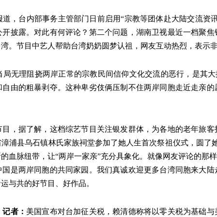
报道，台内部事务主管部门日前启用“宗教等团体赴大陆交流资
公开披露。对此有何评论？第二个问题，湖南卫视最近一档聚焦
台湾。节目中艺人帮助台湾奶奶圆梦认祖，网友互动热烈，表示
局无理阻挠两岸正常的宗教民间信仰文化交流的恶行，是其大搞
和自由的粗暴剥夺。这种卑劣伎俩压制不住两岸同胞走近走亲的
节目，据了解，这档综艺节目关注银发群体，为各地的老年旅客
漳浦县乌石镇林氏家族祠堂参加了她人生首次祭祖仪式，圆了她
的血脉纽带，让“两岸一家亲”充分具象化。就像网友评论的那样
中国是两岸同胞的共同家园。我们真诚欢迎更多台湾同胞来大陆
命运与共的好节目、好作品。
》记者：
美国宣布对台加征关税，赖清德称将以零关税为基础与