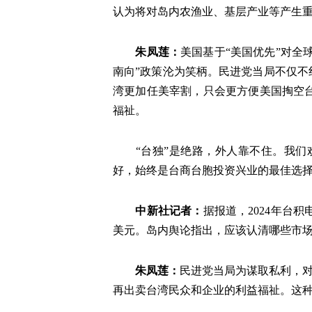
认为将对岛内农渔业、基层产业等产生
朱凤莲：
美国基于“美国优先”对全
南向”政策沦为笑柄。民进党当局不仅不
湾更加任美宰割，只会更方便美国掏空
福祉。
“台独”是绝路，外人靠不住。我
好，始终是台商台胞投资兴业的最佳选
中新社记者：
据报道，2024年台
美元。岛内舆论指出，应该认清哪些市
朱凤莲：
民进党当局为谋取私利，对
再出卖台湾民众和企业的利益福祉。这种