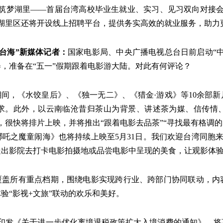
，筑梦湖里——首届台湾高校毕业生就业、实习、见习双向对接会。
市湖里区还将开设线上招聘平台，提供务实高效的就业服务，助
看台海”新媒体记者：
国家电影局、中央广播电视总台日前启动“
，准备在“五一”假期跟着电影游大陆。对此有何评论？
期间，《水饺皇后》、《独一无二》、《猎金·游戏》等10余部
求。此外，以云南临沧昔归茶山为背景、讲述茶为媒、信传情
，很快将排片上映，并将推出“跟着电影去品茶”“寻找最有格调的
吒之魔童闹海》也将持续上映至5月31日。我们欢迎台湾同胞来
走出影院去打卡电影拍摄地或品尝电影中呈现的美食，让观影体
，覆盖所有重点档期，围绕电影实现跨行业、跨部门协同联动，内
验“影视+文旅”联动的欢乐和美好。
印发《关于进一步优化离境退税政策扩大入境消费的通知》，将离境