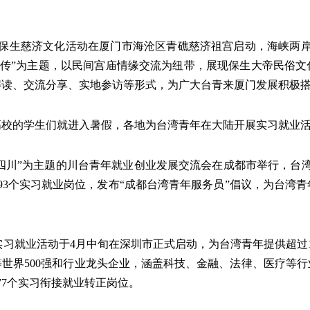
厦门）保生慈济文化活动在厦门市海沧区青礁慈济祖宫启动，海峡两
薪传”为主题，以民间宫庙情缘交流为纽带，展现保生大帝民俗
解读、交流分享、实地参访等形式，为广大台青来厦门发展积极
高校的学生们就进入暑假，各地为台湾青年在大陆开展实习就业
筑梦四川”为主题的川台青年就业创业发展交流会在成都市举行，台
793个实习就业岗位，发布“成都台湾青年服务员”倡议，为台
来深实习就业活动于4月中旬在深圳市正式启动，为台湾青年提供超过1
世界500强和行业龙头企业，涵盖科技、金融、法律、医疗等
77个实习衔接就业转正岗位。