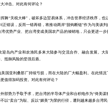
重大冲击。对此有何评论？
球挥舞“关税大棒”，破坏多边贸易体系，冲击世界经济秩序，也让
纠正错误，反而一错再错，将推动两岸“脱钩断链”作为与美谈
台湾优势产业、把台湾变成美国农产品的倾销地，只会更进一步
们欢迎岛内产业和农渔民多来大陆参与交流合作、融合发展。大
择、抵御风险的坚强后盾。
积电美国亚利桑那厂持续亏损，而在大陆的厂大幅盈利。在此情
场更值得加码投资。对此有何评论？
外部势力予取予求，把台湾的半导体产业和台积电作为“倚美谋独
不以“卖台”为耻、反以“媚美”为荣的行径，遭到越来越多台湾