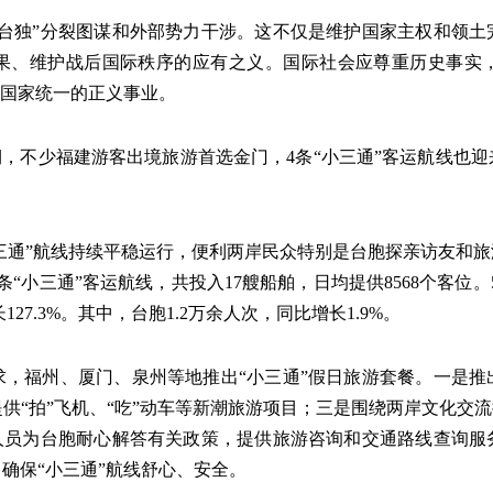
“台独”分裂图谋和外部势力干涉。这不仅是维护国家主权和领土
果、维护战后国际秩序的应有之义。国际社会应尊重历史事实
成国家统一的正义事业。
期，不少福建游客出境旅游首选金门，4条“小三通”客运航线也
小三通”航线持续平稳运行，便利两岸民众特别是台胞探亲访友和
小三通”客运航线，共投入17艘船舶，日均提供8568个客位。5
27.3%。其中，台胞1.2万余人次，同比增长1.9%。
求，福州、厦门、泉州等地推出“小三通”假日旅游套餐。一是推
供“拍”飞机、“吃”动车等新潮旅游项目；三是围绕两岸文化交流
职人员为台胞耐心解答有关政策，提供旅游咨询和交通路线查询服
确保“小三通”航线舒心、安全。