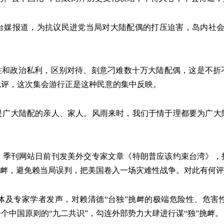
台媒报道，为抗议民进党当局对大陆配偶的打压迫害，岛内社会
本性和政治私利，区别对待、刻意刁难数十万大陆配偶，这是不折
批评，这次集会游行正是这种民意的集中反映。
是广大陆配的亲人、家人。风雨来时，我们于情于理都要为广大
》季刊网站日前刊发美外交专家文章《特朗普应该约束台湾》，
挑衅，避免赖当局误判，把美国卷入一场灾难性战争。对此有何
体及专家学者发声，对赖清德“台独”挑衅的极端危险性、危害
个中国原则的“九二共识”，勾连外部势力大肆进行谋“独”挑衅。