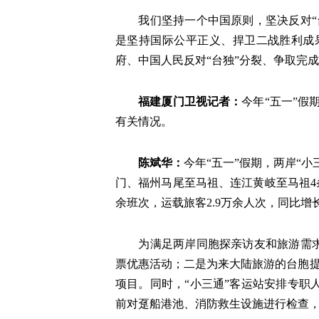
我们坚持一个中国原则，坚决反对
是坚持国际公平正义、捍卫二战胜利成
府、中国人民反对“台独”分裂、争取完
福建厦门卫视记者：
今年“五一”假
有关情况。
陈斌华：
今年“五一”假期，两岸“
门、福州马尾至马祖、连江黄岐至马祖4条“
余班次，运载旅客2.9万余人次，同比增长1
为满足两岸同胞探亲访友和旅游需
票优惠活动；二是为来大陆旅游的台胞提
项目。同时，“小三通”客运站安排专
前对趸船港池、消防救生设施进行检查，