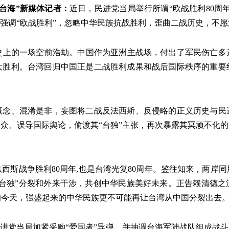
看台海”新媒体记者：
近日，民进党当局举行所谓“欧战胜利80周
意强调“欧战胜利”，忽略中华民族抗战胜利，歪曲二战历史，不
上的一场空前浩劫。中国作为亚洲主战场，付出了军民伤亡多达
大胜利。台湾回归中国正是二战胜利成果和战后国际秩序的重要
概念、混淆是非，妄图将二战反法西斯、反侵略的正义历史与民
民众、误导国际舆论，偷渡其“台独”主张，再次暴露其冥顽不化的
西斯战争胜利80周年,也是台湾光复80周年。鉴往知来，两岸
台独”分裂和外来干涉，共创中华民族美好未来。正告赖清德之
的今天，强盛起来的中华民族更不可能再让台湾从中国分裂出去。
进党当局加紧采购“爱国者”导弹，并抽调台海军陆战队组成战斗