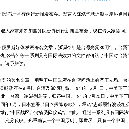
在新闻发布厅举行例行新闻发布会。发言人陈斌华就近期两岸热点
欢迎大家前来参加国务院台办例行新闻发布会，现在请大家提问
在俄罗斯媒体发表署名文章，强调今年是台湾光复80周年，台
茨坦公告》等一系列具有国际法效力的文件都确认了中国对台湾
战。请予解读。
发表的署名文章，阐明了中国政府在台湾问题上的严正立场。台
，清朝政府被迫割让台湾及澎湖列岛。1943年12月1日，中美
北、台湾、澎湖列岛等，归还中国。1945年7月26日，中美英
同年9月，日本签署《日本投降条款》，承诺“忠诚履行波茨坦公
北举行“中国战区台湾省受降仪式”。由此，通过一系列具有国际
号决议，充分反映、郑重确认一个中国原则，即世界上只有一个中国