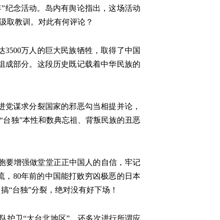
年”纪念活动。岛内有舆论指出，这场活动
愿汲取教训。对此有何评论？
3500万人的巨大民族牺牲，取得了中国
组成部分。这段历史既记载着中华民族的
进党谋求分裂国家的邪恶勾当相提并论，
“台独”本性和数典忘祖、背叛民族的丑恶
同胞要增强做堂堂正正中国人的自信，牢记
流，80年前的中国能打败穷凶极恶的日本
搞“台独”分裂，绝对没有好下场！
队护卫“大台北地区”，还多次进行所谓应