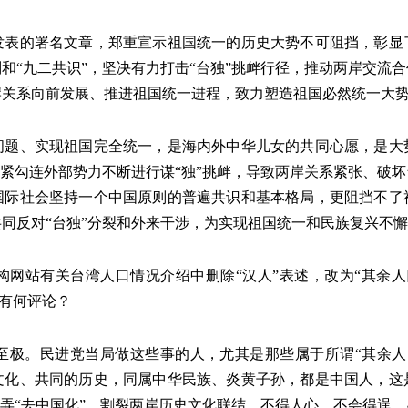
发表的署名文章，郑重宣示祖国统一的历史大势不可阻挡，彰显
和“九二共识”，坚决有力打击“台独”挑衅行径，推动两岸交流
岸关系向前发展、推进祖国统一进程，致力塑造祖国必然统一大
问题、实现祖国完全统一，是海内外中华儿女的共同心愿，是大
加紧勾连外部势力不断进行谋“独”挑衅，导致两岸关系紧张、破
国际社会坚持一个中国原则的普遍共识和基本格局，更阻挡不了
同反对“台独”分裂和外来干涉，为实现祖国统一和民族复兴不
构网站有关台湾人口情况介绍中删除“汉人”表述，改为“其余
此有何评论？
至极。民进党当局做这些事的人，尤其是那些属于所谓“其余人
文化、共同的历史，同属中华民族、炎黄子孙，都是中国人，这
操弄“去中国化”，割裂两岸历史文化联结，不得人心，不会得逞