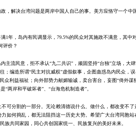
内政，解决台湾问题是两岸中国人自己的事。美方应恪守一个中国
满1年，岛内有民调显示，79.5%的民众对其施政不满意，其中对
何评价？
内主流民意，拒不承认“九二共识”，顽固坚持“台独”立场，大肆
交往；编造所谓“民主对抗威权”虚假叙事，企图蛊惑岛内民众，
和民众利益福祉；向外部势力献媚输诚，卖台害台，妄图“倚外谋
是“两岸和平破坏者”、“台海危机制造者”。
土不可分割的一部分。无论赖清德说什么、做什么，都改变不了
势力如何捣乱，都无法阻挡这一历史大势。希望广大台湾同胞站
华民族共同家园，同心共创国家统一、民族复兴的美好未来。