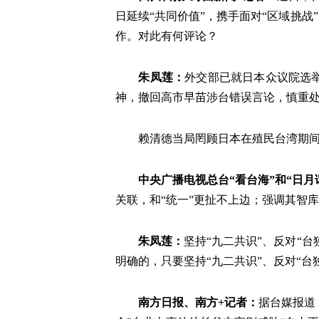
日延续“共同价值”，携手面对“区域挑
作。对此有何评论？
朱凤莲：
外交部已就日本众议院选
神，撤回高市早苗涉台错误言论，慎重
赖清德当局罔顾日本在殖民台湾期间犯
中央广播电视总台“看台海”和“日月
关联，和“统一”更扯不上边；强调其智
朱凤莲：
坚持“九二共识”、反对“
明确的，只要坚持“九二共识”、反对“
南方日报、南方+记者：
据台媒报道