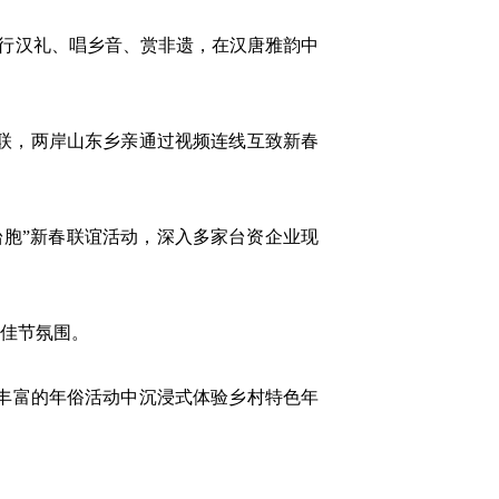
、行汉礼、唱乡音、赏非遗，在汉唐雅韵中
春联，两岸山东乡亲通过视频连线互致新春
胞”新春联谊活动，深入多家台资企业现
佳节氛围。
丰富的年俗活动中沉浸式体验乡村特色年