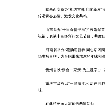
陕西西安举办“相约古都 启航新岁”海
传递青春热情、激发文化共鸣。
山东举办“千里寄情书福字 云端聚首话
祝福，表演丰富多彩的文艺节目，共度
河南省举办“花韵迎新春 同心话团圆
场书写春联，为台胞带来浓浓的年味和
贵州省以“黔台一家亲”为主题举办书
重庆市举办以“一湾清江水 两岸同胞
味。
在此还要向大家预告两项活动。