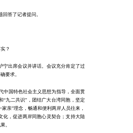
题回答了记者提问。
落实？
王沪宁出席会议并讲话。会议充分肯定了过
明确要求。
代中国特色社会主义思想为指导，全面贯
“九二共识”，团结广大台湾同胞，坚定
一家亲”理念，畅通和便利两岸人员往来，
文化，促进两岸同胞心灵契合；支持大陆
成果。