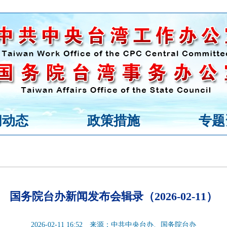
闻动态
政策措施
专题
国务院台办新闻发布会辑录（2026-02-11）
2026-02-11 16:52
来源：中共中央台办、国务院台办