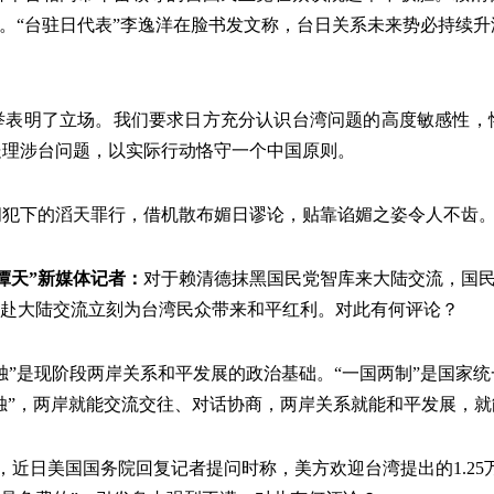
战”。“台驻日代表”李逸洋在脸书发文称，台日关系未来势必持续
举表明了立场。我们要求日方充分认识台湾问题的高度敏感性，
处理涉台问题，以实际行动恪守一个中国原则。
下的滔天罪行，借机散布媚日谬论，贴靠谄媚之姿令人不齿
谭天”新媒体记者：
对于赖清德抹黑国民党智库来大陆交流，国民党
库赴大陆交流立刻为台湾民众带来和平红利。对此有何评论？
台独”是现阶段两岸关系和平发展的政治基础。“一国两制”是国家
台独”，两岸就能交流交往、对话协商，两岸关系就能和平发展，
，近日美国国务院回复记者提问时称，美方欢迎台湾提出的1.25