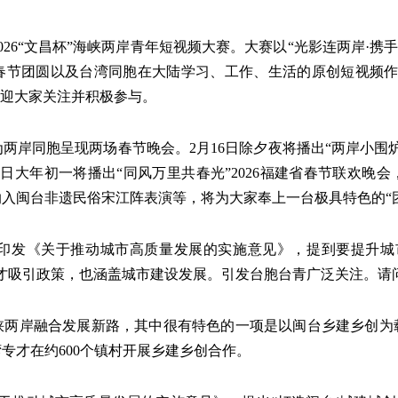
026“文昌杯”海峡两岸青年短视频大赛。大赛以“光影连两岸·携
节团圆以及台湾同胞在大陆学习、工作、生活的原创短视频作品
欢迎大家关注并积极参与。
同胞呈现两场春节晚会。2月16日除夕夜将播出“两岸小围炉”
7日大年初一将播出“同风万里共春光”2026福建省春节联欢
入闽台非遗民俗宋江阵表演等，将为大家奉上一台极具特色的“
印发《关于推动城市高质量发展的实施意见》，提到要提升城
才吸引政策，也涵盖城市建设发展。引发台胞台青广泛关注。请
峡两岸融合发展新路，其中很有特色的一项是以闽台乡建乡创为
专才在约600个镇村开展乡建乡创合作。