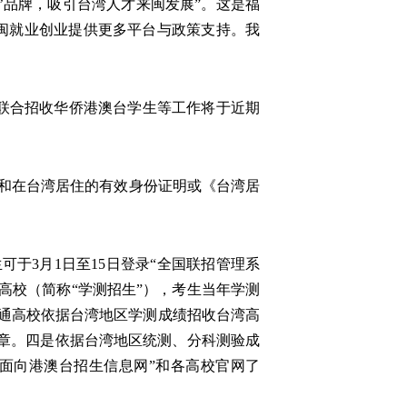
’品牌，吸引台湾人才来闽发展”。这是福
闽就业创业提供更多平台与政策支持。我
校联合招收华侨港澳台学生等工作将于近期
和在台湾居住的有效身份证明或《台湾居
于3月1日至15日登录“全国联招管理系
所高校（简称“学测招生”），考生当年学测
普通高校依据台湾地区学测成绩招收台湾高
简章。四是依据台湾地区统测、分科测验成
面向港澳台招生信息网”和各高校官网了