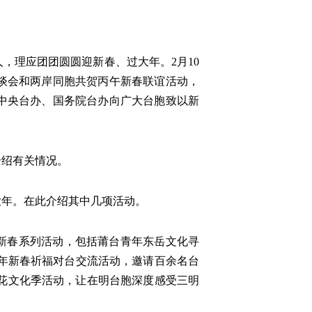
？
，理应团团圆圆迎新春、过大年。2月10
谈会和两岸同胞共贺丙午新春联谊活动，
中央台办、国务院台办向广大台胞致以新
介绍有关情况。
大年。在此介绍其中几项活动。
新春系列活动，包括莆台青年东岳文化寻
马年新春祈福对台交流活动，邀请百余名台
樱花文化季活动，让在明台胞深度感受三明