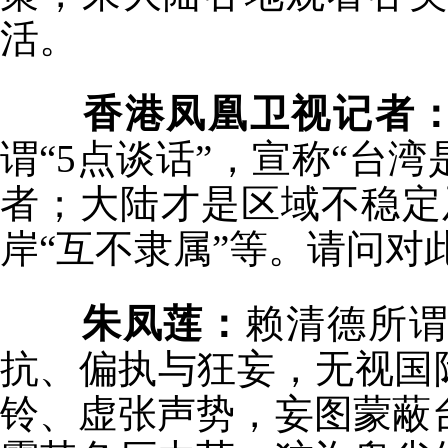
活。
香港凤凰卫视记者
谓“5点谈话”，宣称“台
者；大陆才是区域不稳定
岸“互不隶属”等。请问对
朱凤莲：
赖清德所
抗、偏执与狂妄，无视国
铃、虚张声势，妄图蒙蔽