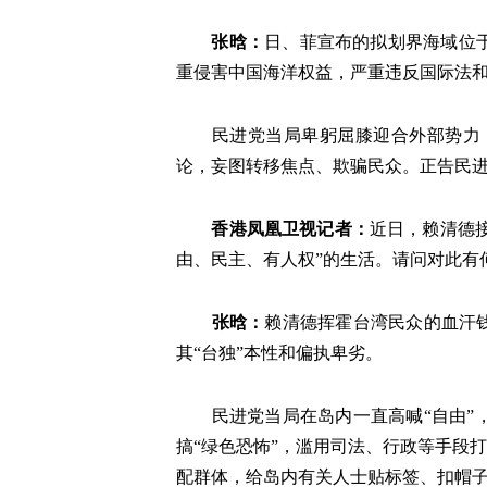
张晗：
日、菲宣布的拟划界海域位
重侵害中国海洋权益，严重违反国际法
民进党当局卑躬屈膝迎合外部势力，已
论，妄图转移焦点、欺骗民众。正告民
香港凤凰卫视记者：
近日，赖清德接
由、民主、有人权”的生活。请问对此有
张晗：
赖清德挥霍台湾民众的血汗钱
其“台独”本性和偏执卑劣。
民进党当局在岛内一直高喊“自由”，
搞“绿色恐怖”，滥用司法、行政等手段
配群体，给岛内有关人士贴标签、扣帽