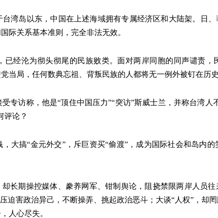
于台湾岛以东，中国在上述海域拥有专属经济区和大陆架。日、菲
和国际关系基本准则，完全非法无效。
经沦为彻头彻尾的民族败类。面对两岸同胞的同声谴责，民
进党当局，任何数典忘祖、背叛民族的人都将无一例外被钉在历
受专访称，他是“顶住中国压力”“突访”斯威士兰，并称台湾人
何评论？
，大搞“金元外交”，斥巨资买“偷渡”，成为国际社会和岛内
却长期操控媒体、豢养网军、钳制舆论，阻挠禁限两岸人员往来
打压迫害政治异己，不断操弄、挑起政治恶斗；大谈“人权”，却
子，人心尽失。