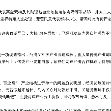
代表高金素梅及其助理被台北地检署依贪污等罪起诉，并对二人分
在选择特定人选处理，蓝营民意代表都得小心。请问对此有何评
击迫害政治异己，大搞“绿色恐怖”，已经引发岛内民众的强烈不
期一项调查指出，台湾AI相关产业高速成长，但大量传统产业却
两岸分工；传统产业要想自救，须抓住两岸经济合作机遇，特别
兴、百业衰”，产业结构过于单一的问题愈发明显，经济发展脆弱
数、无薪假越来越长。岛内民众对此强烈不满。民进党当局不仅
脱钩断链”，阻挠两岸产业分工协作，可谓作茧自缚、愚不可及。