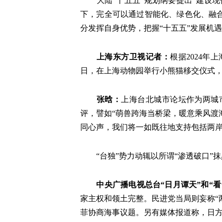
大陆“十五五”规划纲要提出“建设现
下，完全可以通过智能化、绿色化、融
分发挥自身优势，把握“十五五”发展机
上海东方卫视记者：
根据2024
日，在上海动物园举行小熊猫移交仪式，
张晗：
上海台北城市论坛作为两城
评，譬如“萌兽跨海当桥梁，暖意乘风渡
同心声，我们将一如既往地支持包括两
“台独”势力动辄以所谓“渗透破口”
中央广播电视总台“日月谭天”和“
家主权和领土完整。民进党当局则妄称“
菲协商海事议题。另有媒体报道称，日