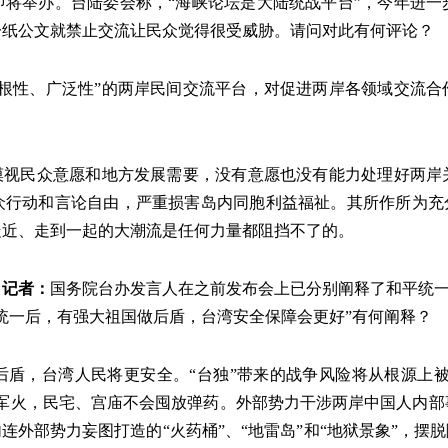
即将举办。台陆委会称，“海峡论坛是大陆统战平台”，今年进一
一纸公文就禁止交流让民众觉得很受威胁。请问对此有何评论？
草根性、广泛性”的两岸民间交流平台，对促进两岸各领域交流合
视民众意愿和地方发展需要，没有意愿也没有能力处理好两岸
众行动和言论自由，严重损害岛内同胞利益福祉。其所作所为充分
走近、走到一起的大潮流是任何力量都阻挡不了的。
》记者：
国务院台办发言人在之前发布会上已分别阐释了和平统一后
统一后，有强大祖国做后盾，台湾安全保障会更好”有何阐释？
盾，台湾人民将更安全。“台独”带来的战争风险将从根源上被
买军火，民宅、宫庙不会囤放弹药。外部势力干涉两岸中国人内部
连外部势力妄图打造的“火药桶”、“地雷岛”和“地狱景象”，摆