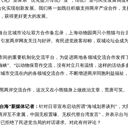
代化产业体系”“优化提升传统产业”，传统产业与民生发展高度
合化实现创新发展。我们将一如既往积极支持两岸产业合作，支
遇，获得更好更大的发展。
年上海台北城市论坛双方合作备忘录，上海动物园两只小熊猫与台
引发两岸网友关注与好评。有民进党政客却称，双城论坛会成为
市间的重要机制化交流平台，为促进两地各领域交流合作发挥
海峡”、“以动物保育作交流，没有对立只有温情，这样的活动多
岸城市交流在内的各领域交流合作，不断增进两岸同胞利益福祉
抹黑两岸交流合作，这次又在小熊猫身上做政治文章，荒唐可笑。
看台海”新媒体记者：
针对日菲宣布启动所谓“海域划界谈判”，
两岸互不隶属，中国无权置喙、无权代替台湾发言”，并表示台与
方已拒绝了民进党当局的对话请求。对此有何评论？