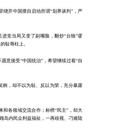
绕开中国擅自启动所谓“划界谈判”，严
进党当局又变了副嘴脸，翻炒“台独”谬
史的耻辱柱上。
不愿意接受“中国统治”，希望继续过着“自
的笑柄，却不以为耻、反以为荣，充分暴露
和各领域交流合作；标榜“民主”，却大
罔顾岛内民众利益福祉，一再歧视、刁难陆