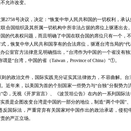
决不允许改变。
过第2758号决议，决定：“恢复中华人民共和国的一切权利，
在联合国组织及其所属一切机构中所非法占据的席位上驱逐出去。
国的代表权问题，而且明确了中国在联合国的席位只有一个，不存
，恢复中华人民共和国享有的合法席位，驱逐台湾当局的“代表”
事务办公室官方法律意见明确指出，“台湾作为中国的一个省没有独
湾，中国的省（Taiwan，Province of China）”①。
原则的政治文件，国际实践充分证实其法律效力，不容曲解。台
。近年来，以美国为首的个别国家一些势力与“台独”分裂势力
约”②，无视《开罗宣言》、《波茨坦公告》在内的一系列国际法
实质是企图改变台湾是中国的一部分的地位，制造“两个中国”、
议，违反国际法，严重背弃有关国家对中国作出的政治承诺，侵犯
谴责的严正立场。