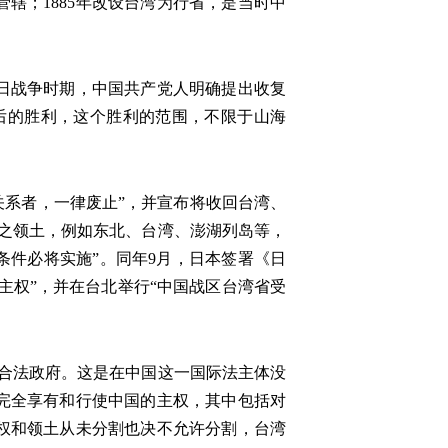
辖；1885年改设台湾为行省，是当时中
日战争时期，中国共产党人明确提出收复
最后的胜利，这个胜利的范围，不限于山海
关系者，一律废止”，并宣布将收回台湾、
国之领土，例如东北、台湾、澎湖列岛等，
之条件必将实施”。同年9月，日本签署《日
使主权”，并在台北举行“中国战区台湾省受
一合法政府。这是在中国这一国际法主体没
完全享有和行使中国的主权，其中包括对
权和领土从未分割也决不允许分割，台湾