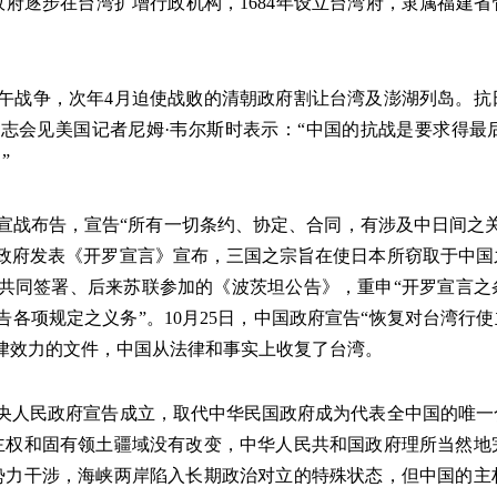
府逐步在台湾扩增行政机构，1684年设立台湾府，隶属福建省管
甲午战争，次年4月迫使战败的清朝政府割让台湾及澎湖列岛。抗
泽东同志会见美国记者尼姆·韦尔斯时表示：“中国的抗战是要求得
”
日宣战布告，宣告“所有一切条约、协定、合同，有涉及中日间之
英三国政府发表《开罗宣言》宣布，三国之宗旨在使日本所窃取于中
三国共同签署、后来苏联参加的《波茨坦公告》，重申“开罗宣言
各项规定之义务”。10月25日，中国政府宣告“恢复对台湾行
律效力的文件，中国从法律和事实上收复了台湾。
中央人民政府宣告成立，取代中华民国政府成为代表全中国的唯
主权和固有领土疆域没有改变，中华人民共和国政府理所当然地
势力干涉，海峡两岸陷入长期政治对立的特殊状态，但中国的主