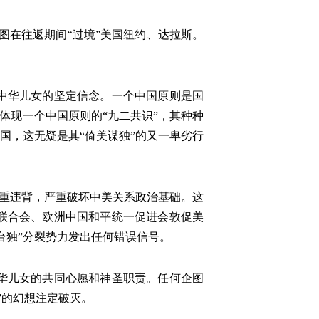
在往返期间“过境”美国纽约、达拉斯。
中华儿女的坚定信念。一个中国原则是国
体现一个中国原则的“九二共识”，其种种
国，这无疑是其“倚美谋独”的又一卑劣行
。
重违背，严重破坏中美关系政治基础。这
联合会、欧洲中国和平统一促进会敦促美
台独”分裂势力发出任何错误信号。
华儿女的共同心愿和神圣职责。任何企图
”的幻想注定破灭。