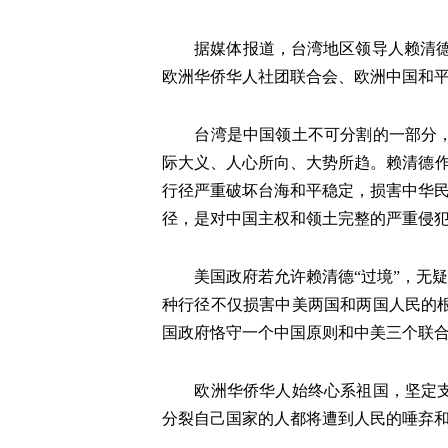
据媒体报道，台湾地区领导人赖清德计
欧洲华侨华人社团联合会、欧洲中国和
台湾是中国领土不可分割的一部分，这
际大义、人心所向、大势所趋。赖清德作
行径严重破坏台海和平稳定，损害中华民
径，是对中国主权和领土完整的严重侵
美国政府若允许赖清德“过境”，无疑
种行径不仅损害中美两国和两国人民的
国政府恪守一个中国原则和中美三个联合
欧洲华侨华人始终心系祖国，坚定支持
分裂自己国家的人都将遭到人民的唾弃和