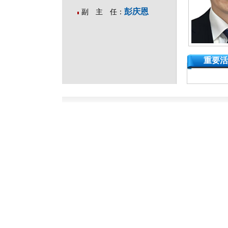
彭庆恩
副 主 任：
重要活