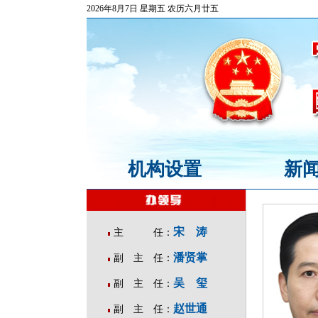
2026年8月7日 星期五 农历六月廿五
机构设置
新
宋涛
主 任：
潘贤掌
副 主 任：
吴玺
副 主 任：
赵世通
副 主 任：