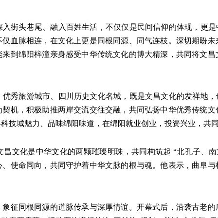
街头巷尾、融入百姓生活，不仅仅是民间信仰的体现，更是中
不仅血脉相连，在文化上更是同根同源、同气连枝。深切期盼未
能来到绵阳梓潼亲身感受中华传统文化的博大精深，共同将文昌
秀旅游城市、四川历史文化名城，既是文昌文化的发祥地，也
为契机，积极助推两岸交流交往交融，共同弘扬中华优秀传统文
略科技城魅力、品味绵阳味道，在绵阳就业创业，投资兴业，共
文化是中华文化的两颗璀璨明珠，共同构筑起 “北孔子、南文
心、使命同向，共同守护着中华文脉的根与魂。他表示，曲阜与
征同根同源的道脉传承与深厚情谊。开幕式后，沿袭古老的