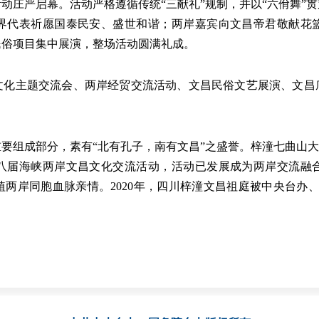
动庄严启幕。活动严格遵循传统“三献礼”规制，并以“六佾舞”
界代表祈愿国泰民安、盛世和谐；两岸嘉宾向文昌帝君敬献花
民俗项目集中展演，整场活动圆满礼成。
主题交流会、两岸经贸交流活动、文昌民俗文艺展演、文昌
成部分，素有“北有孔子，南有文昌”之盛誉。梓潼七曲山大庙被
八届海峡两岸文昌文化交流活动，活动已发展成为两岸交流融
两岸同胞血脉亲情。2020年，四川梓潼文昌祖庭被中央台办