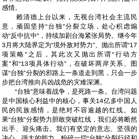
感情。
赖清德上台以来，无视台湾社会主流民
意，顽固坚持“台独”分裂立场，处心积虑煽
动“反中抗中”，持续加剧台海紧张局势。继今年
3月将大陆界定为“境外敌对势力”、抛出所谓“17
项策略”之后，其此次又抛出所谓“行动方
案”和“13项具体行动”，在破坏两岸关系、图
谋“台独”分裂的邪路上一条道走到黑，只会一步
步把台湾推向兵凶战危的灾难深渊。
“台独”意味着战争，是死路一条。台湾问题
是中国核心利益中的核心，事关14亿多中国人
民的民族感情，是绝对不容逾越的红线。如
果“台独”分裂势力胆敢突破红线，我们必将断然
出手、迎头痛击。我们有坚定的意志、坚强的
决心、强大的能力，粉碎一切“台独”分裂行径和