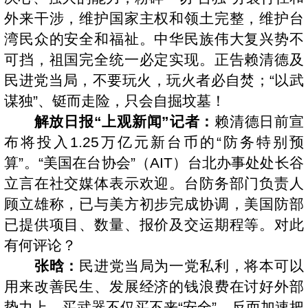
外来干涉，维护国家主权和领土完整，维护台
湾民众的安全和福祉。中华民族伟大复兴势不
可挡，祖国完全统一必定实现。正告赖清德及
民进党当局，不要玩火，玩火者必自焚；“以武
谋独”、铤而走险，只会自掘坟墓！
解放日报“上观新闻”记者：
赖清德日前宣
布将投入1.25万亿元新台币的“防务特别预
算”。“美国在台协会”（AIT）台北办事处处长谷
立言在社交媒体表示欢迎。台防务部门负责人
顾立雄称，已与美方初步完成协调，美国防部
已提供项目、数量、报价及交运期程等。对此
有何评论？
张晗：
民进党当局为一党私利，将本可以
用来改善民生、发展经济的钱浪费在讨好外部
势力上，买武器不仅买不来“安全”，反而加速把