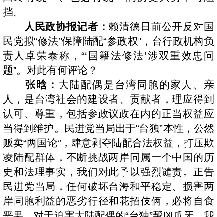
挡。
人民政协报记者：
赖清德日前公开反对国
民党拟“修法”保障陆配“参政权”，台行政机构负
责人卓荣泰称，“‘国籍法修法’涉双重效忠问
题”。对此有何评论？
张晗：
大陆配偶是台湾同胞的家人、亲
人，是台湾社会的建设者、贡献者，理应得到
认可、尊重，包括参政议政在内的正当权益应
当得到维护。民进党当局出于“台独”本性，公然
贩卖“两国论”，肆意剥夺陆配合法权益，打压欺
凌陆配群体，不断挑战两岸同属一个中国的历
史和法理事实，我们对此予以强烈谴责。正告
民进党当局，任何破坏台海和平稳定、损害两
岸同胞利益的恶劣行径和花招伎俩，必将自食
恶果。对于迫害大陆配偶的“台独”帮凶爪牙，我