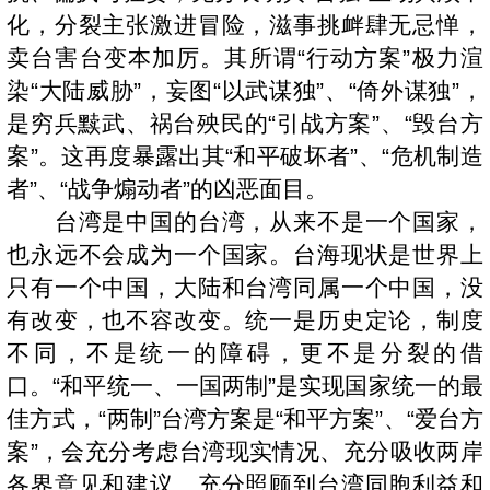
化，分裂主张激进冒险，滋事挑衅肆无忌惮，
卖台害台变本加厉。其所谓“行动方案”极力渲
染“大陆威胁”，妄图“以武谋独”、“倚外谋独”，
是穷兵黩武、祸台殃民的“引战方案”、“毁台方
案”。这再度暴露出其“和平破坏者”、“危机制造
者”、“战争煽动者”的凶恶面目。
台湾是中国的台湾，从来不是一个国家，
也永远不会成为一个国家。台海现状是世界上
只有一个中国，大陆和台湾同属一个中国，没
有改变，也不容改变。统一是历史定论，制度
不同，不是统一的障碍，更不是分裂的借
口。“和平统一、一国两制”是实现国家统一的最
佳方式，“两制”台湾方案是“和平方案”、“爱台方
案”，会充分考虑台湾现实情况、充分吸收两岸
各界意见和建议、充分照顾到台湾同胞利益和