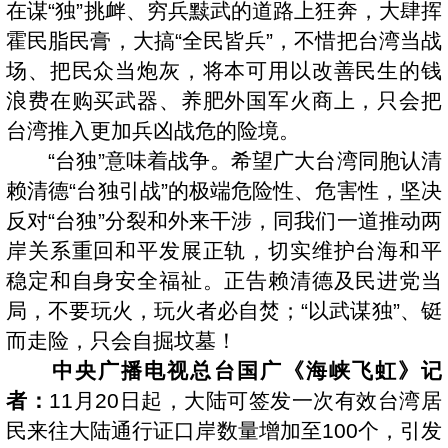
在谋“独”挑衅、穷兵黩武的道路上狂奔，大肆挥
霍民脂民膏，大搞“全民皆兵”，不惜把台湾当战
场、把民众当炮灰，将本可用以改善民生的钱
浪费在购买武器、养肥外国军火商上，只会把
台湾推入更加兵凶战危的险境。
“台独”意味着战争。希望广大台湾同胞认清
赖清德“台独引战”的极端危险性、危害性，坚决
反对“台独”分裂和外来干涉，同我们一道推动两
岸关系重回和平发展正轨，切实维护台海和平
稳定和自身安全福祉。正告赖清德及民进党当
局，不要玩火，玩火者必自焚；“以武谋独”、铤
而走险，只会自掘坟墓！
中央广播电视总台国广《海峡飞虹》记
者：
11月20日起，大陆可签发一次有效台湾居
民来往大陆通行证口岸数量增加至100个，引发