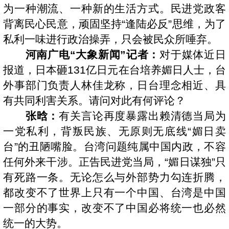
为一种潮流、一种新的生活方式。民进党政客
背离民心民意，顽固坚持“逢陆必反”思维，为了
私利一味进行政治操弄，只会被民众所唾弃。
河南广电“大象新闻”记者：
对于媒体近日
报道，日本砸131亿日元在台培养媚日人士，台
外事部门负责人林佳龙称，日台理念相近、具
有共同利害关系。请问对此有何评论？
张晗：
有关言论再度暴露出赖清德当局为
一党私利，背叛民族、无原则无底线“媚日卖
台”的丑陋嘴脸。台湾问题纯属中国内政，不容
任何外来干涉。正告民进党当局，“媚日谋独”只
有死路一条。无论怎么与外部势力勾连折腾，
都改变不了世界上只有一个中国、台湾是中国
一部分的事实，改变不了中国必将统一也必然
统一的大势。