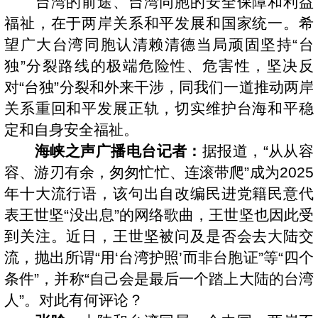
台湾的前途、台湾同胞的安全保障和利益
福祉，在于两岸关系和平发展和国家统一。希
望广大台湾同胞认清赖清德当局顽固坚持“台
独”分裂路线的极端危险性、危害性，坚决反
对“台独”分裂和外来干涉，同我们一道推动两岸
关系重回和平发展正轨，切实维护台海和平稳
定和自身安全福祉。
海峡之声广播电台记者：
据报道，“从从容
容、游刃有余，匆匆忙忙、连滚带爬”成为2025
年十大流行语，该句出自改编民进党籍民意代
表王世坚“没出息”的网络歌曲，王世坚也因此受
到关注。近日，王世坚被问及是否会去大陆交
流，抛出所谓“用‘台湾护照’而非台胞证”等“四个
条件”，并称“自己会是最后一个踏上大陆的台湾
人”。对此有何评论？