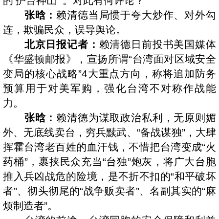
的‘护台神山’”。对此有何评论？
张晗：
赖清德当局惯于夸大炒作、对外勾
连，欺骗民众，误导舆论。
北京日报记者：
赖清德日前投书美国媒体
《华盛顿邮报》，宣扬所谓“台湾面对区域安全
变局的核心战略”4大重点方向，称将追加防务
预算用于对美军购，强化台湾不对称作战能
力。
张晗：
赖清德为谋取政治私利，无原则媚
外、无底线卖台，穷兵黩武、“备战谋独”，大肆
挥霍台湾老百姓的血汗钱，不惜把台湾变成“火
药桶”，裹挟民众充当“台独”炮灰，将广大台胞
推入兵凶战危的险境，是不折不扣的“和平破坏
者”、彻头彻尾的“战争贩卖者”、名副其实的“麻
烦制造者”。