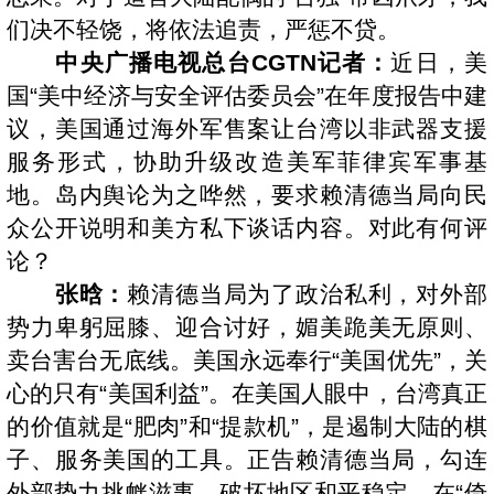
们决不轻饶，将依法追责，严惩不贷。
中央广播电视总台CGTN记者：
近日，美
国“美中经济与安全评估委员会”在年度报告中建
议，美国通过海外军售案让台湾以非武器支援
服务形式，协助升级改造美军菲律宾军事基
地。岛内舆论为之哗然，要求赖清德当局向民
众公开说明和美方私下谈话内容。对此有何评
论？
张晗：
赖清德当局为了政治私利，对外部
势力卑躬屈膝、迎合讨好，媚美跪美无原则、
卖台害台无底线。美国永远奉行“美国优先”，关
心的只有“美国利益”。在美国人眼中，台湾真正
的价值就是“肥肉”和“提款机”，是遏制大陆的棋
子、服务美国的工具。正告赖清德当局，勾连
外部势力挑衅滋事、破坏地区和平稳定，在“倚