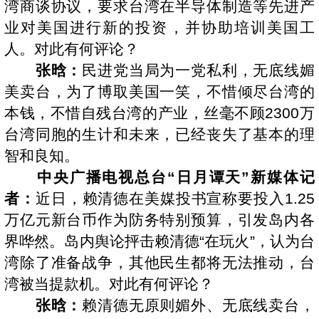
湾商谈协议，要求台湾在半导体制造等先进产
业对美国进行新的投资，并协助培训美国工
人。对此有何评论？
张晗：
民进党当局为一党私利，无底线媚
美卖台，为了博取美国一笑，不惜倾尽台湾的
本钱，不惜自残台湾的产业，丝毫不顾2300万
台湾同胞的生计和未来，已经丧失了基本的理
智和良知。
中央广播电视总台“日月谭天”新媒体记
者：
近日，赖清德在美媒投书宣称要投入1.25
万亿元新台币作为防务特别预算，引发岛内各
界哗然。岛内舆论抨击赖清德“在玩火”，认为台
湾除了准备战争，其他民生都将无法推动，台
湾被当提款机。对此有何评论？
张晗：
赖清德无原则媚外、无底线卖台，