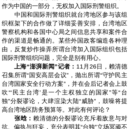
作为中国的一部分，无权加入国际刑警组织。
中国和国际刑警组织就台湾地区参与该组
织框架下的合作做了详细妥善安排，台湾地区
警察机构和各国中心局之间信息共享和案件合
作的渠道是畅通的。某些外国政客编造各种理
由，反复炒作操弄所谓台湾加入国际组织包括
国际刑警组织问题，完全是别有用心。
上海“澎湃新闻”记者：
11月26日，赖清德
召集所谓“国安高层会议”，抛出所谓“守护民主
台湾国家安全行动方案”，并在会后记者会上鼓
吹“‘民主台湾’是一个主权独立的国家”等“台
独”分裂谬论，大肆渲染大陆“威胁”，鼓噪将提
高台湾地区防务预算等。对此有何评论？
张晗：
赖清德的分裂谬论充斥着敌意与对
抗、偏执与狂妄，充分表明其“台独”立场冥顽不