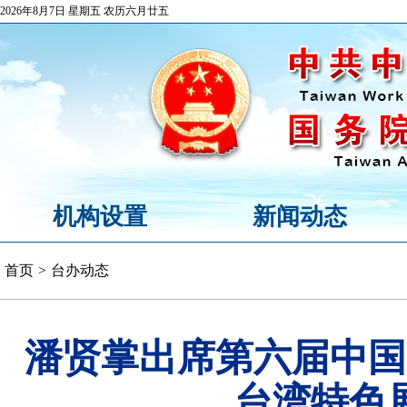
2026年8月7日 星期五 农历六月廿五
机构设置
新闻动态
首页
>
台办动态
潘贤掌出席第六届中国
台湾特色