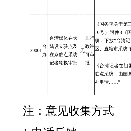
《国务院关于第三
16号）附件3
台湾媒体在大
非行
项：下放“台湾
台
陆设立驻点及
政许
区、直辖市采访”
39001
无
办
在京驻点采访
可审
记者轮换审批
批
《台湾记者在祖
驻点采访，由国
办申请……”
注：意见收集方式