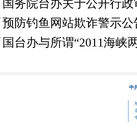
国务院台办关于公开行政
预防钓鱼网站欺诈警示公
国台办与所谓“2011海
中