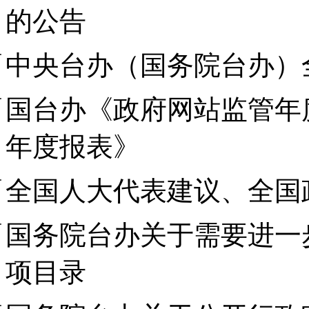
的公告
中央台办（国务院台办）
国台办《政府网站监管年
年度报表》
全国人大代表建议、全国
国务院台办关于需要进一
项目录