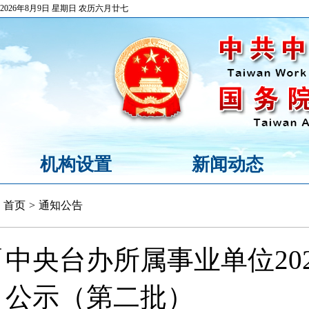
2026年8月9日 星期日 农历六月廿七
机构设置
新闻动态
首页
>
通知公告
中央台办所属事业单位20
公示（第二批）