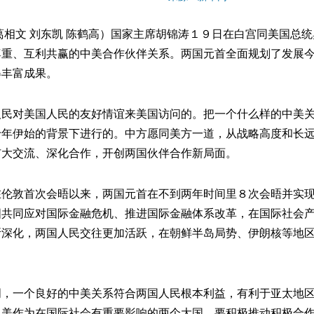
相文 刘东凯 陈鹤高）国家主席胡锦涛１９日在白宫同美国总统
尊重、互利共赢的中美合作伙伴关系。两国元首全面规划了发展
得丰富成果。
对美国人民的友好情谊来美国访问的。把一个什么样的中美关
十年伊始的背景下进行的。中方愿同美方一道，从战略高度和长
扩大交流、深化合作，开创两国伙伴合作新局面。
敦首次会晤以来，两国元首在不到两年时间里８次会晤并实现
国共同应对国际金融危机、推进国际金融体系改革，在国际社会
断深化，两国人民交往更加活跃，在朝鲜半岛局势、伊朗核等地
一个良好的中美关系符合两国人民根本利益，有利于亚太地区
中美作为在国际社会有重要影响的两个大国，要积极推动积极合