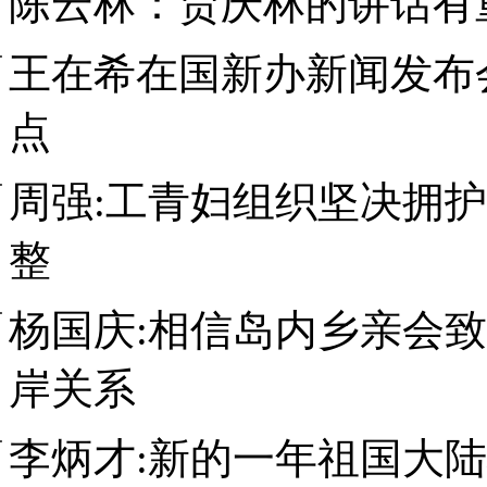
陈云林：贾庆林的讲话有
王在希在国新办新闻发布
点
周强:工青妇组织坚决拥
整
杨国庆:相信岛内乡亲会
岸关系
李炳才:新的一年祖国大