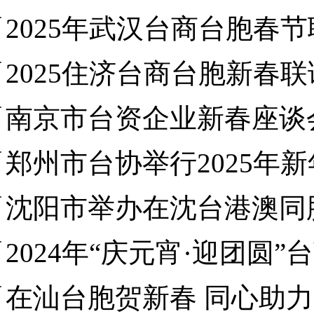
2025年武汉台商台胞春
2025住济台商台胞新春
南京市台资企业新春座谈
郑州市台协举行2025年
沈阳市举办在沈台港澳同
2024年“庆元宵·迎团圆
在汕台胞贺新春 同心助力