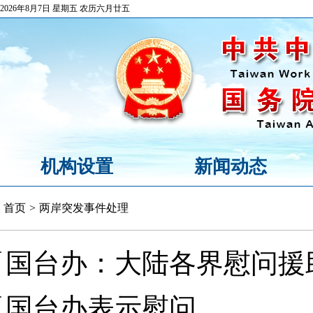
2026年8月7日 星期五 农历六月廿五
机构设置
新闻动态
首页
>
两岸突发事件处理
国台办：大陆各界慰问援
国台办表示慰问