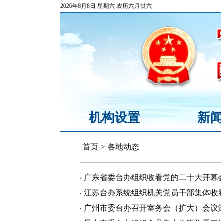
2026年8月8日 星期六 农历六月廿六
机构设置
新
首页
>
各地动态
广东省委台办组织收看党的二十大开幕
江苏台办系统组织机关党员干部集体收
广州市委台办召开室务会（扩大）会议