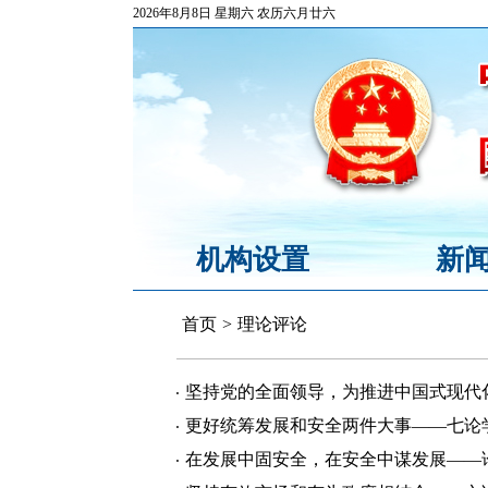
2026年8月8日 星期六 农历六月廿六
机构设置
新
首页
>
理论评论
坚持党的全面领导，为推进中国式现代
更好统筹发展和安全两件大事——七论
在发展中固安全，在安全中谋发展——