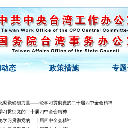
闻动态
政策措施
专题
化凝聚磅礴力量——论学习贯彻党的二十届四中全会精神
学习贯彻党的二十届四中全会精神
论学习贯彻党的二十届四中全会精神